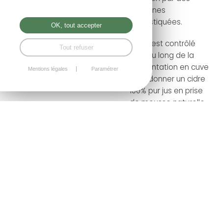
machines
sophistiquées.
OK, tout accepter
Le jus est contrôlé
Tout refuser
tout au long de la
fermentation en cuve
Mentions légales
Paramétrer
pour donner un cidre
100% pur jus en prise
de mousse naturelle.
L’exploitation est en
bio pour les céréales
et en 2021 pour les
produits cidricoles.